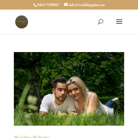
0163-7198567
info@weddingplace.eu
Wedding Websites