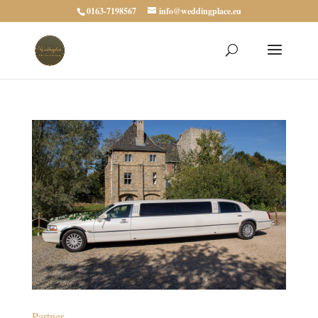
0163-7198567
info@weddingplace.eu
Partner