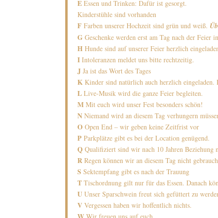
E
Essen und Trinken: Dafür ist gesorgt.
Kinderstühle sind vorhanden
F
Farben unserer Hochzeit sind grün und weiß.
Üb
G
Geschenke werden erst am Tag nach der Feier in
H
Hunde sind auf unserer Feier herzlich eingela
I
Intoleranzen meldet uns bitte rechtzeitig.
J
Ja ist das Wort des Tages
K
Kinder sind natürlich auch herzlich eingeladen
L
Live-Musik wird die ganze Feier begleiten.
M
Mit euch wird unser Fest besonders schön!
N
Niemand wird an diesem Tag verhungern müsse
O
Open End – wir geben keine Zeitfrist vor
P
Parkplätze gibt es bei der Location genügend.
Q
Qualifiziert sind wir nach 10 Jahren Beziehung n
R
Regen können wir an diesem Tag nicht gebrauc
S
Sektempfang gibt es nach der Trauung
T
Tischordnung gilt nur für das Essen. Danach könn
U
Unser Sparschwein freut sich gefüttert zu werde
V
Vergessen haben wir hoffentlich nichts.
W
Wir freuen uns auf euch.