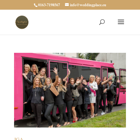
0163-7198567
info@weddingplace.eu
JGA