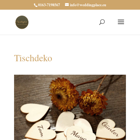
0163-7198567
info@weddingplace.eu
Tischdeko